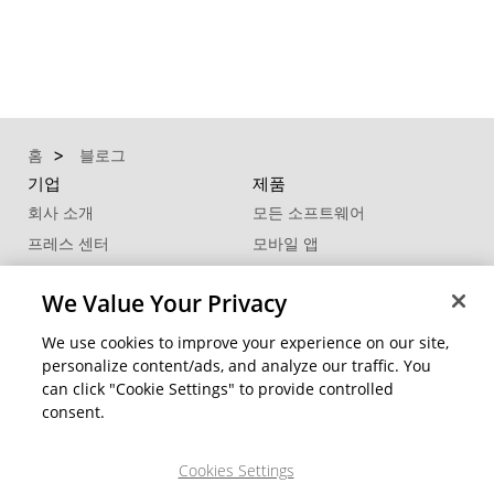
홈
블로그
기업
제품
회사 소개
모든 소프트웨어
프레스 센터
모바일 앱
파트너
대량구매 문의
We Value Your Privacy
제휴 프로그램
추천 프로그램
연락처
We use cookies to improve your experience on our site,
personalize content/ads, and analyze our traffic. You
비즈니스 솔루션
고객 지원
can click "Cookie Settings" to provide controlled
consent.
®
지원센터
FaceMe
SDK
제품 업데이트
Cookies Settings
학습 센터