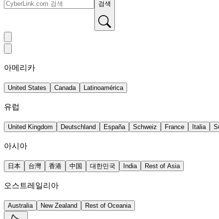
검색
아메리카
United States
Canada
Latinoamérica
유럽
United Kingdom
Deutschland
España
Schweiz
France
Italia
S
아시아
日本
台灣
香港
中国
대한민국
India
Rest of Asia
오스트레일리아
Australia
New Zealand
Rest of Oceania