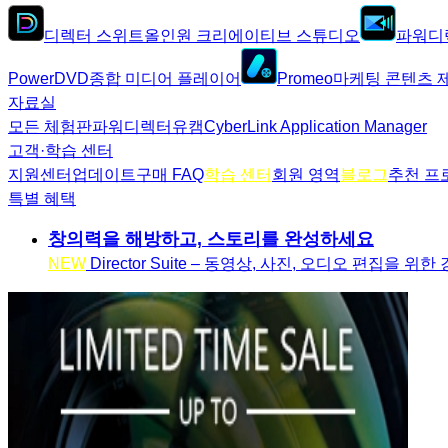
디렉터 스위트
올인원 크리에이티브 스튜디오
파워디
PowerDVD
종합 미디어 플레이어
Promeo
마케팅 콘텐츠 
자료실
모든 체험판
파워디렉터
유캠
CyberLink Application Manager
고객·학습 센터
지원센터
업데이트
구매 FAQ
학습 센터
회원 영역
블로그
추천 프
특별 혜택
창의력을 해방하고, 스토리를 완성하세요
NEW
Director Suite – 동영상, 사진, 오디오 편집을