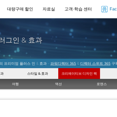
대량구매 할인
자료실
고객·학습 센터
Fa
러그인 & 효과
파워디렉터 365
디렉터 스위트 365
 프리미엄 플러스 인 & 효과 -
&
구
효과
스타일 & 효과
크리에이티브 디자인 팩
여행
액션
로맨스