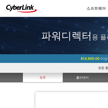
소프트웨어
파워디렉터
용 플
$14,900.00
이상의
모든 
모두
홀리데이