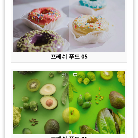
프레쉬 푸드 05
전
후