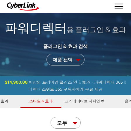
파워디렉터
용 플러그인 & 효과
플러그인 & 효과 검색
제품 선택
파워디렉터 365
$14,900.00
이상의 프리미엄 플러스 인 & 효과 -
&
디렉터 스위트 365
구독자에게 무료 제공
 효과
스타일 & 효과
크리에이티브 디자인 팩
음
모두